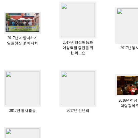
2017년 사랑더하기
2017년 양성평등과
일일찻집 및 바자회
여성역할 증진을 위
2017년 
한 워크숍
2016년 여
역랑강화 
2017년 봉사활동
2017년 신년회