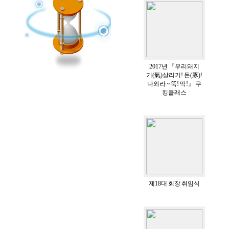
2017년 『우리돼지
기(氣)살리기! 돈(豚)!
나와라 ~ 뚝! 딱!』 쿠
킹클래스
제18대 회장 취임식