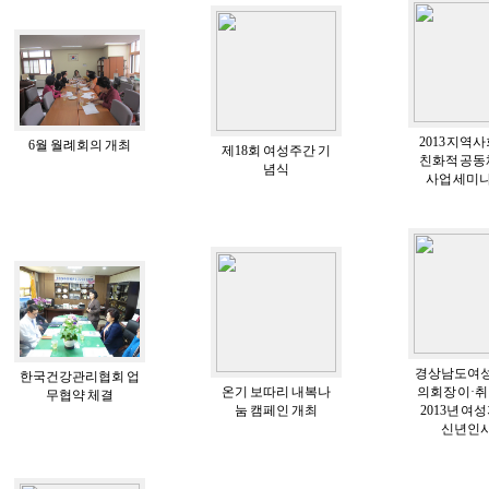
2013 지역
6월 월례회의 개최
제18회 여성주간 기
친화적 공동
념식
사업 세미
경상남도여
한국건강관리협회 업
온기 보따리 내복나
의회장 이·취
무협약 체결
눔 캠페인 개최
2013년 여
신년인