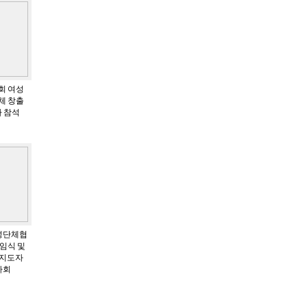
사회 여성
체 창출
나 참석
성단체협
임식 및
성지도자
사회