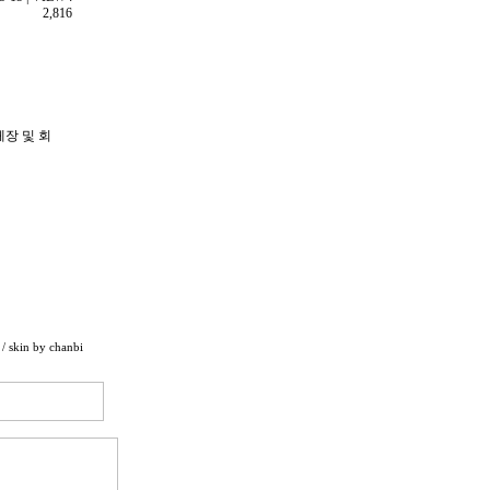
2,816
장 및 회
/ skin by
chanbi